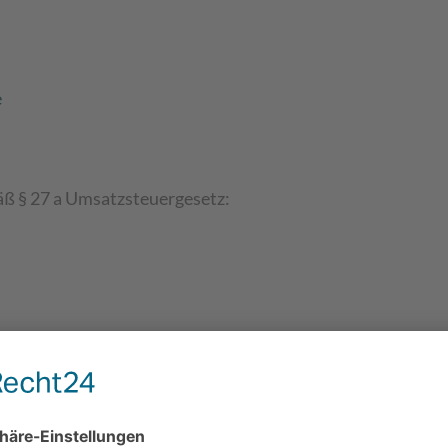
e
ß § 27 a Umsatzsteuergesetz: