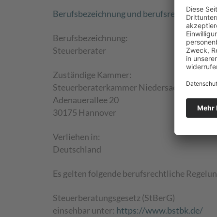
Berufsbezeichnung und berufsrechtliche R
Berufsbezeichnung:
Steuerberater
Zuständige Kammer:
Steuerberaterkammer Niedersachsen
Adenauerallee 20
30175 Hannover
Verliehen in:
Deutschland
Es gelten folgende berufsrechtliche Regelu
Steuerberatungsgesetz (StBerG)
einsehbar unter:
https://www.bstbk.de/