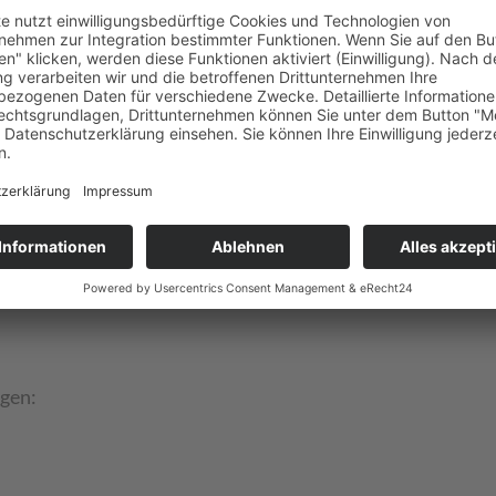
egelungen
ngen: