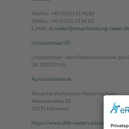
Telefon: +49 (5522) 31 96 80
Telefax: +49 (5522) 31 96 81
E-Mail:
m.raeker@steuerberatung-raeker.d
Umsatzsteuer-ID
Umsatzsteuer-Identifikationsnummer gemä
DE 220027416
Aufsichtsbehörde
Steuerberaterkammer Niedersachsen
Adenauerallee 20
30175 Hannover
https://www.stbk-niedersachsen.de/