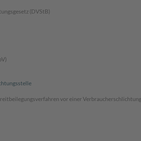
tungsgesetz (DVStB)
bV)
chtungs­stelle
 Streitbeilegungsverfahren vor einer Verbraucherschlichtun